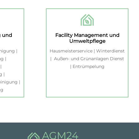
g und
Facility Management und
Umweltpflege
nigung |
Hausmeisterservice | Winterdienst
g |
| Außen- und Grünanlagen Dienst
|
| Entrümpelung
g |
einigung |
ng