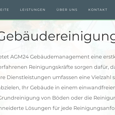
EITE
LEISTUNGEN
ÜBER UNS
KONTAKT
 Gebäudereinigun
etet AGM24 Gebäudemanagement eine erstkl
rfahrenen Reinigungskräfte sorgen dafür, da
e Dienstleistungen umfassen eine Vielzahl sp
abzielen, Ihr Gebäude in einem einwandfreie
 Grundreinigung von Böden oder die Reinigu
hneiderte Lösungen für jede Reinigungsanf