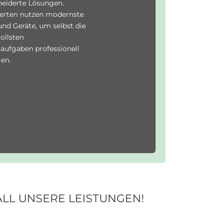
eiderte Lösungen.
erten nutzen modernste
nd Geräte, um selbst die
ollsten
aufgaben professionell
en.
LL UNSERE LEISTUNGEN!