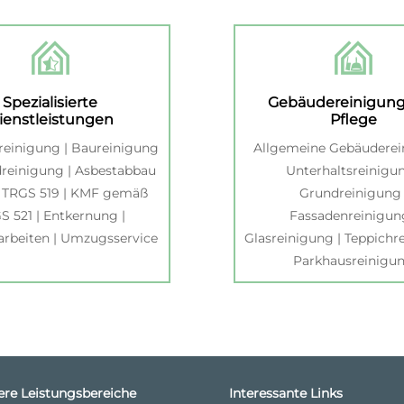
Spezialisierte
Gebäudereinigun
ienstleistungen
Pflege
ereinigung | Baureinigung
Allgemeine Gebäuderei
reinigung | Asbestabbau
Unterhaltsreinigun
TRGS 519 | KMF gemäß
Grundreinigung 
S 521 | Entkernung |
Fassadenreinigun
rbeiten | Umzugsservice
Glasreinigung | Teppichr
Parkhausreinigu
ere Leistungsbereiche
Interessante Links