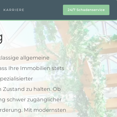
KARRIERE
24/7 Schadenservice
g
assige allgemeine
ss Ihre Immobilien stets
ezialisierter
n Zustand zu halten. Ob
ng schwer zugänglicher
orderung. Mit modernsten